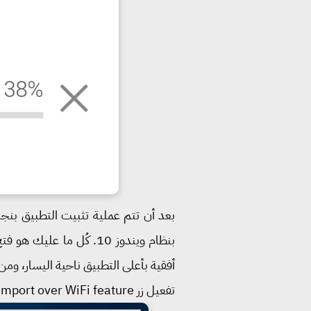
بعد أن تتم عملية تثبيت التطبيق بنجاح
تفعيل زر Help Microsoft test the mobile import over WiFi feature كما هو مُبين بالصورة التالية.