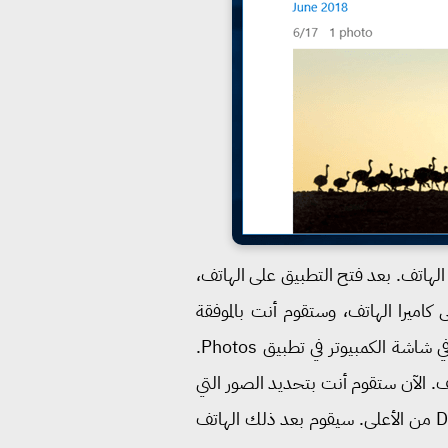
طبيق Photos Companion الذي قُمنا بتثبيته على الهاتف. بعد فتح التطبيق على الهاتف،
بالوصول إلى كاميرا الهاتف، وستقوم أنت بالموفقة
والسماح Allow. سيتم بعد ذلك فتح كاميرا الهاتف الخلفية، وقُم بتوجيه الكاميرا إلى رمز QR الذي يظهر في شاشة الكمبيوتر في تطبيق Photos.
ف. الآن ستقوم أنت بتحديد الصور التي
تريد ارسالها ونقلها الى الكمبيوتر، وعند الانتهاء من تحديد العناصر المطلوب نقلها، ستقوم بالضغط على Done من الأعلى. سيقوم بعد ذلك الهاتف