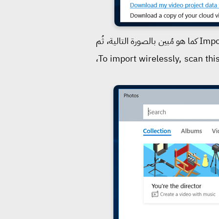
سنقوم الآن بغلق تطبيق Photos، ثُم فتحه من جديد. بعد ذلك سنقوم من أعلى التطبيق بالضغط على Import كما هو مُبين بالصورة التالية، ثُم
من القائمة سنضغط على الاختيار المُسمى From mobile over WiFi. بعد ذلك ستظهر لك نافذة To import wirelessly, scan this code،