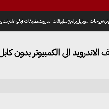
ر
شروحات موبايل
برامج
تطبيقات اندرويد
تطبيقات آيفون
انترنت
وي
لاندرويد الى الكمبيوتر بدون كابل SB