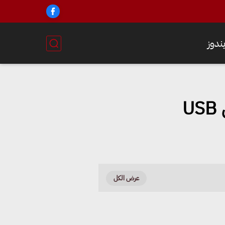
ندوز
U