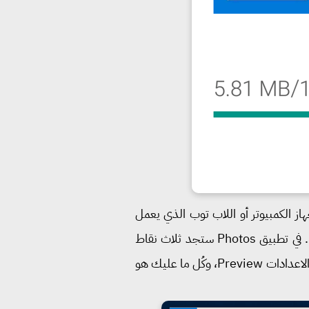
از الكمبيوتر أو اللاب توب الذي يعمل
بنظام ويندوز 10. كُل ما عليك هو فتح تطبيق Photos المُثبت بشكل افتراضي على جميع نسخ ويندوز 10. في تطبيق Photos ستجد ثلاث نقاط
أفقية بأعلى التطبيق ناحية اليسار، ومن القائمة ستقوم بالضغط على الاعدادات Settings. ستجد في صفحة الاعدادات Preview، وكُل ما عليك هو