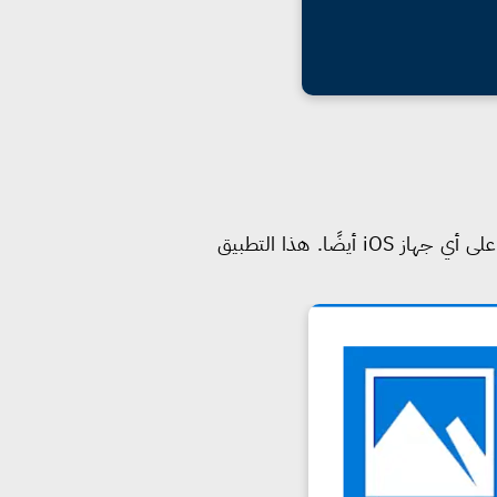
على هاتفك الاندرويد، كما تستطيع تحميله على أي جهاز iOS أيضًا. هذا التطبيق