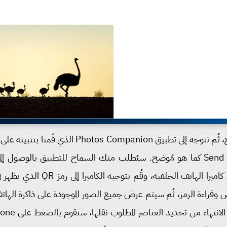
سنترك تطبيق Photos على هذا الوضع، ثُم نتوجه إلى ت
ستقوم أنت بالضغط على زر Send Photos كما هو مُوضح. سيُطلب منك السماح للتطبيق 
 وقراءة الرمز، ثُم سيتم عرض جميع الصور الموجودة على ذاكرة الهات