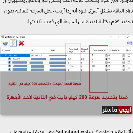
ذ الباقة بشكل أسرع. ننوه أنه إذا أردت جعل السرعة تلقائية بدون
م بكتابة 0 بدلا من السرعة التي قمت بكتابتها.
وظيفة هامة في برنامج Selfishnet وهي قدرة البرنامج على