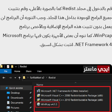
قم بالدخول إلى مجلد Redist كما بالصورة بالأعلى، وقم بتثبيت
ع البرامج الموجودة بداخل هذا المجلد. وجب التنويه أن البرنامج لن
ل بدون تثبيت هذه البرامج الإضافية وبالأخص برنامج
WinPcap، كما ننوه أن بعض الأجهزة يكون فيها برنامج Microsoft
NET Framewo مُثبت بشكل مُسبق.