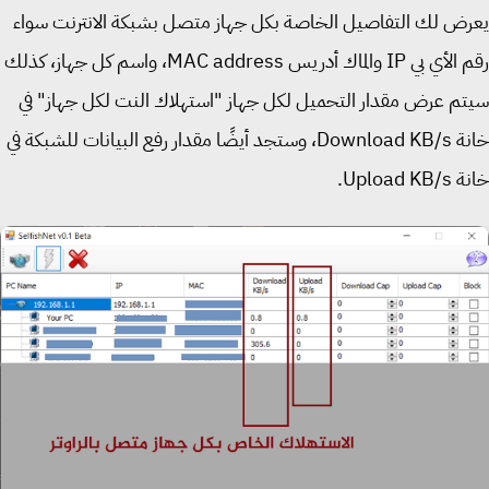
ض لك التفاصيل الخاصة بكل جهاز متصل بشبكة الانترنت سواء
رقم الأي بي IP والماك أدريس MAC address، واسم كل جهاز، كذلك
م عرض مقدار التحميل لكل جهاز "استهلاك النت لكل جهاز" في
خانة Download KB/s، وستجد أيضًا مقدار رفع البيانات للشبكة في
Upload .