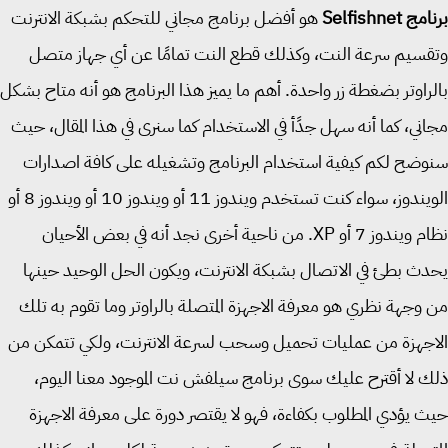
Selfishnet
هو أفضل برنامج مجاني للتحكم بشبكة الانترنت
سيم سرعة النت، وكذلك قطع النت تمامًا عن أي جهاز متصل
راوتر بضغطة زر واحدة. أهم ما يميز هذا البرنامج هو أنه متاح بشكل
ني، كما أنه سهل جدًأ في الاستخدام كما سنرى في هذا المقال، حيث
ضح لكم كيفية استخدام البرنامج وتشغيله على كافة اصدارات
الويندوز، سواء كنت تستخدم ويندوز 11 أو ويندوز 10 أو ويندوز 8 أو
نظام ويندوز 7 أو XP. من ناحية أخرى نجد أنه في بعض الأحيان
ث بطئ في الاتصال بشبكة الانترنت، ويكون الحل الوحيد حينها
وجهة نظري هو معرفة الاجهزة المتصلة بالراوتر وما تقوم به تلك
جهزة من عمليات تحميل وسحب لسرعة الانترنت، ولكي تتمكن من
 لا أقترح عليك سوى برنامج سيلفش نت الموجود معنا اليوم،
 يؤدي المطلوب بكفاءة، فهو لا يقتصر دورة على معرفة الاجهزة