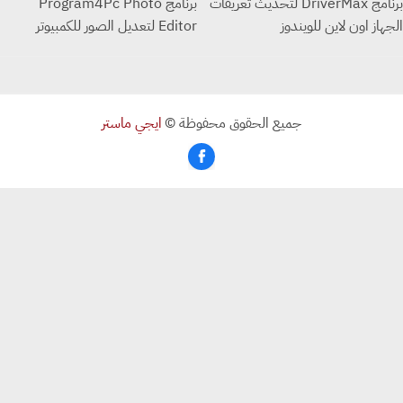
برنامج DriverMax لتحديث تعريفات
برنامج Program4Pc Photo
از اون لاين للويندوز
Editor لتعديل الصور للكمبيوتر
جميع الحقوق محفوظة ©
ايجي ماستر