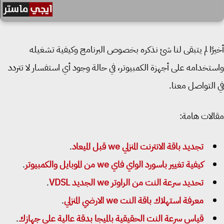
رًا لم يتبقى لنا شئ نذكره بخصوص البرنامج وكيفية تشغيله
تخدامه على أجهزة الكمبيوتر، في حالة وجود أي استفسار لا تتردد
التواصل معنا.
لات هامة:
تجديد باقة الانترنت المنزلي we قبل الميعاد
.
كيفية تغيير باسورد الواي فاي we من الموبايل والكمبيوتر
.
تحديد سرعة النت من الراوتر we الجديد VDSL
.
معرفة استهلاك باقة النت we الارضي المنزلي
.
قياس سرعة النت الحقيقية بالميجا بدقة عالية على جهازك
.