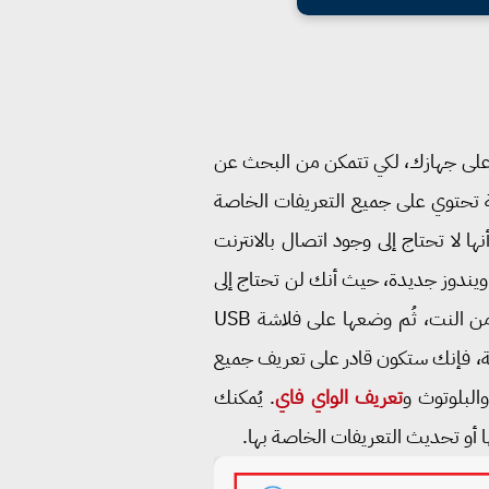
ت على جهازك، لكي تتمكن من البحث عن
نة تحتوي على جميع التعريفات الخاصة
إلى 17 جيجا بايت. الأسطوانة تتميز في أنها لا تحتاج إلى وجود اتصال بالانترنت
ويندوز جديدة، حيث أنك لن تحتاج إلى
وجود انترنت لتشغيلها. من ناحية أخرى، فإن البعض يقومون بتحميل اسطوانة DriverPack Solution من النت، ثُم وضعها على فلاشة USB
نة، فإنك ستكون قادر على تعريف جميع
والبلوتوث و
تعريف الواي فاي
. يُمكنك
 أو تحديث التعريفات الخاصة بها.