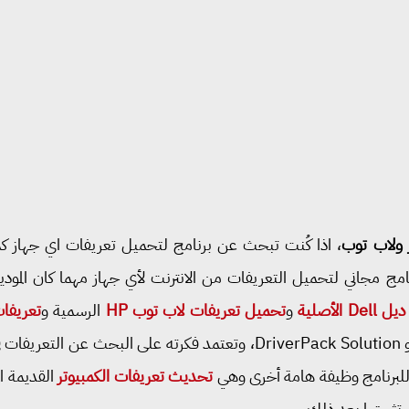
 ولاب توب
، اذا كُنت تبحث عن برنامج لتحميل تعريفات اي جهاز كمبو
مجاني لتحميل التعريفات من الانترنت لأي جهاز مهما كان المو
لأصلية
و
تحميل تعريفات لاب توب HP
الرسمية و
تعريفا
وباقي الماركات الأخرى. البرنامج هو DriverPack Solution، وتعتمد فكرته
ن للبرنامج وظيفة هامة أخرى وهي
تحديث تعريفات الكمبيوتر
القديمة ا
تثبيتها بعد ذلك.