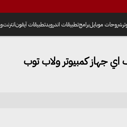
ر
شروحات موبايل
برامج
تطبيقات اندرويد
تطبيقات آيفون
انترنت
وي
 اي جهاز كمبيوتر ولاب توب